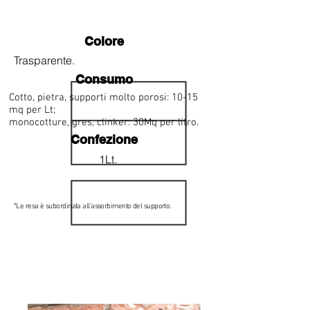
Colore
Trasparente.
Consumo
Cotto, pietra, supporti molto porosi: 10-15
mq per Lt;
monocotture, gres, clinker: 30Mq per litro.
Confezione
1Lt.
*Le resa è subordinata all'assorbimento del supporto.