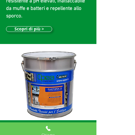
resistente a pH elevati, inattaccabile
da muffe e batteri e repellente allo
sporco.
Scopri di più >
PLASTOPEA 25
Chiama