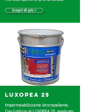
Scopri di più >
LUXOPEA 25
Impermeabilizzante idrorepellente.
Con l'utilizzo di LUXOPEA 25, applicato