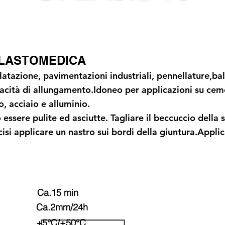
ELASTOMEDICA
dilatazione, pavimentazioni industriali, pennellature,ba
pacità di allungamento.Idoneo per applicazioni su ce
o, acciaio e alluminio.
 essere pulite ed asciutte. Tagliare il beccuccio della
ecisi applicare un nastro sui bordi della giuntura.Appl
Ca.15 min
Ca.2mm/24h
+5°C/+50°C