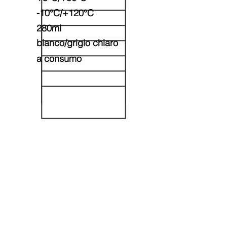
-10°C/+120°C
280ml
bianco/grigio chiaro
a consumo