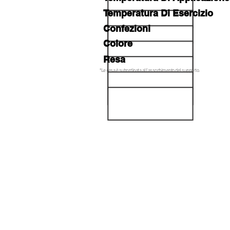
Temperatura Di Esercizio
Confezioni
Colore
Resa
*Le resa è subordinata all'assorbimento del supporto.