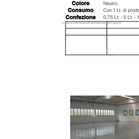
Colore
Neutro.
Consumo
Con 1 Lt. di prodo
Confezione
0,75 Lt. - 5 Lt. - 
*Le resa è subordinata all'assorbimento del supporto.