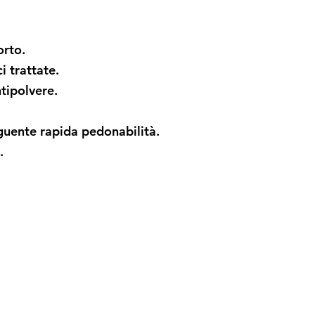
orto.
ci trattate.
tipolvere.
uente rapida pedonabilità.
.