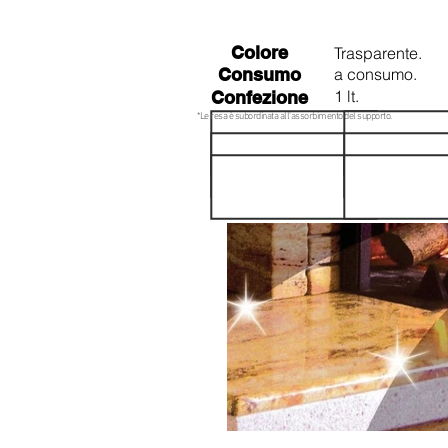
Colore
Trasparente.
Consumo
a consumo.
1 lt.
Confezione
*Le resa è subordinata all'assorbimento del supporto.