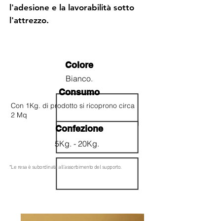
l'adesione e la lavorabilità sotto
l'attrezzo.
Colore
Bianco.
Consumo
Con 1Kg. di prodotto si ricoprono circa
2
Mq
Confezione
5Kg. - 20Kg.
*Le resa è subordinata all'assorbimento del supporto.