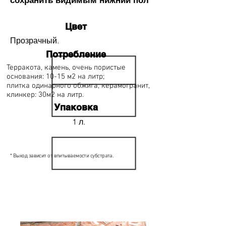
сохранить видимым нижний пол
Цвет
Прозрачный.
Потребление
Терракота, камень, очень пористые
основания: 10-15 м2 на литр;
плитка одинарного обжига, керамогранит,
клинкер: 30м2 на литр.
Упаковка
1 л.
* Выход зависит от впитываемости субстрата.