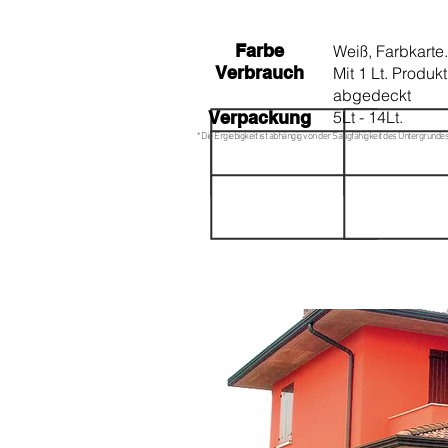
Farbe
Weiß, Farbkarte.
Verbrauch
Mit 1 Lt. Produk
abgedeckt
Verpackung
5Lt - 14Lt.
* Die Ergiebigkeit ist abhängig von der Saugfähigkeit des Untergrundes