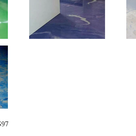
0 145597