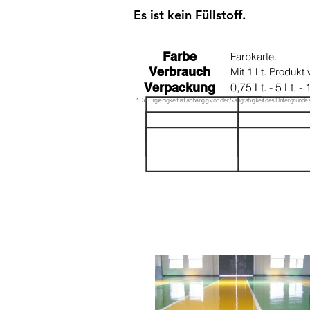
Es ist kein Füllstoff.
Farbe
Farbkarte.
Verbrauch
Mit 1 Lt. Produk
Verpackung
0,75 Lt. - 5 Lt. - 
* Die Ergiebigkeit ist abhängig von der Saugfähigkeit des Untergrundes